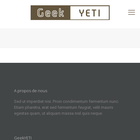
A propos de nous
Sed ut imperdiet nisi. Proin condimentum fermentum nunc.
Etiam pharetra, erat sed fermentum feugiat, velit mauris
egestas quam, ut aliquam massa nisl quis neque.
GeekYETI